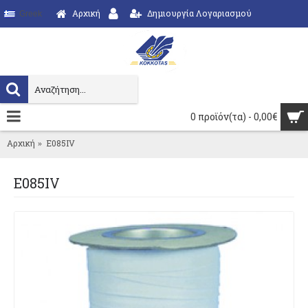
Αρχική
Δημιουργία Λογαριασμού
Greek
0 προϊόν(τα) - 0,00€
Αρχική
E085IV
E085IV