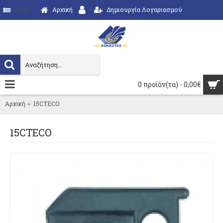
Αρχική
Δημιουργία Λογαριασμού
Greek
0 προϊόν(τα) - 0,00€
Αρχική
15CTECO
15CTECO