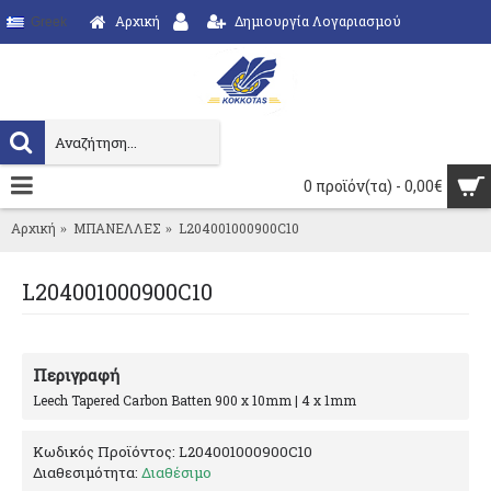
Αρχική
Δημιουργία Λογαριασμού
Greek
0 προϊόν(τα) - 0,00€
Αρχική
ΜΠΑΝΕΛΛΕΣ
L204001000900C10
L204001000900C10
Περιγραφή
Leech Tapered Carbon Batten 900 x 10mm | 4 x 1mm
Κωδικός Προϊόντος:
L204001000900C10
Διαθεσιμότητα:
Διαθέσιμο