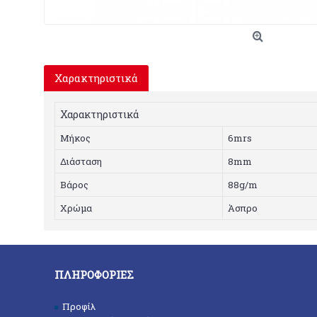
Χαρακτηριστικά
Χαρακτηριστικά
Mήκος
6mrs
Διάσταση
8mm
Bάρος
88g/m
Xρώμα
Άσπρο
ΠΛΗΡΟΦΟΡΊΕΣ
Προφίλ