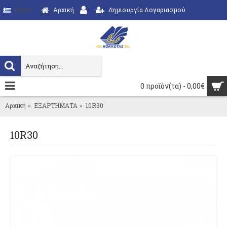
Αρχική
Δημιουργία Λογαριασμού
Greek
0 προϊόν(τα) - 0,00€
Αρχική
ΕΞΑΡΤΗΜΑΤΑ
10R30
10R30