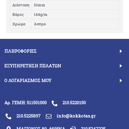
Διάσταση
10mm
Bάρος
144g/m
Xρώμα
Άσπρο
ΠΛΗΡΟΦΟΡΊΕΣ
ΕΞΥΠΗΡΈΤΗΣΗ ΠΕΛΑΤΏΝ
Ο ΛΟΓΑΡΙΑΣΜΌΣ ΜΟΥ
Αρ. ΓΕΜΗ: 511501000
210.5220150
210.5225897
info@kokkotas.gr
ΜΑΙΖΩΝΟΣ 80, ΑΘΗΝΑ
210.5247225