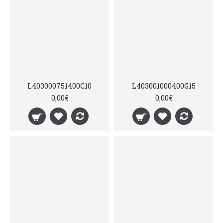
L403000751400C10
L403001000400G15
0,00€
0,00€