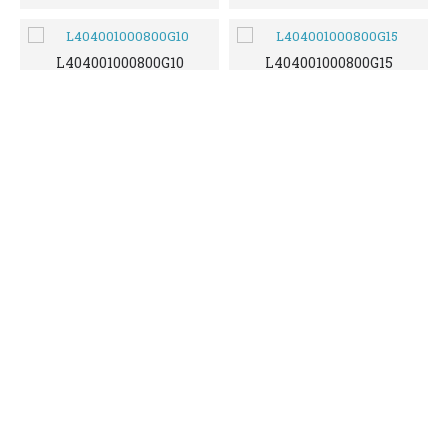
L404001000800G10
L404001000800G15
0,00€
0,00€
L404001001000C10
L404001001000G10
0,00€
0,00€
L404001001000G15
L404001001200C10
0,00€
0,00€