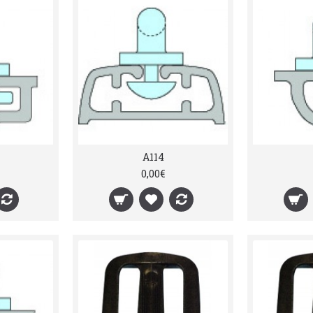
A114
0,00€