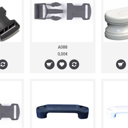
A088
0,00€