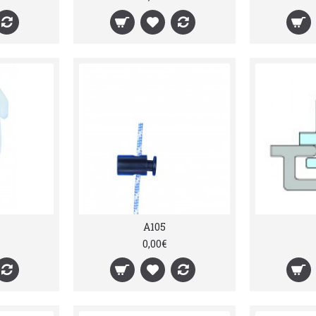
A105
0,00€