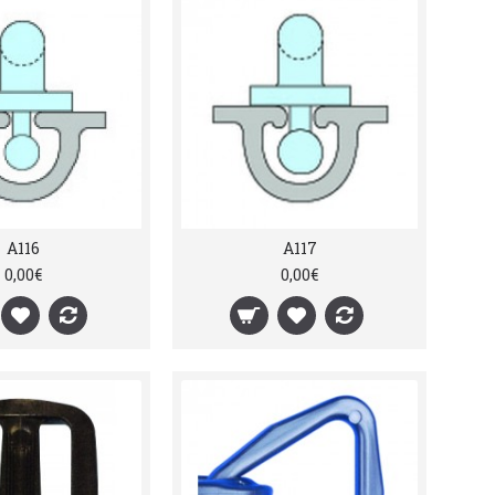
A116
A117
0,00€
0,00€