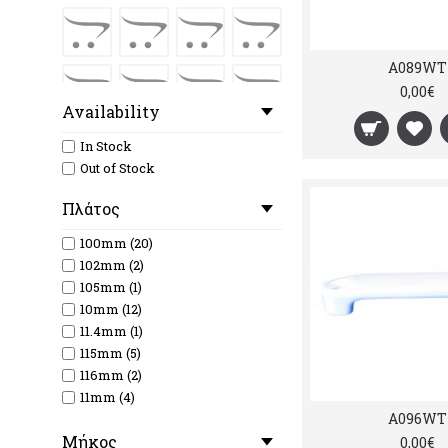
A089WT
0,00€
Availability
In Stock
Out of Stock
Πλάτος
100mm (20)
102mm (2)
105mm (1)
10mm (12)
11.4mm (1)
115mm (5)
116mm (2)
11mm (4)
A096WT
12mm (12)
Mήκος
133mm (3)
0,00€