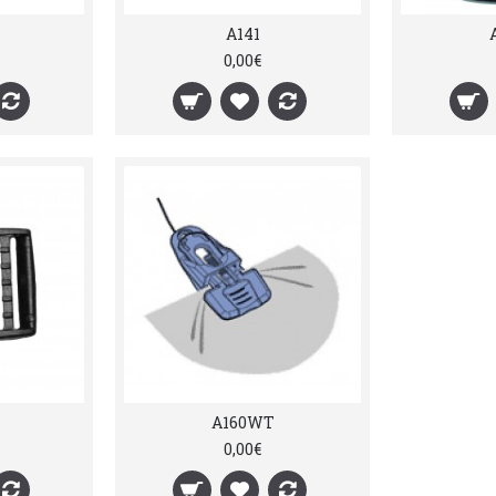
A141
0,00€
A160WT
0,00€