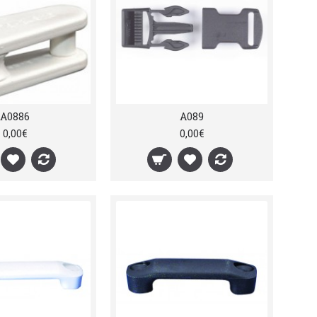
A0886
A089
0,00€
0,00€