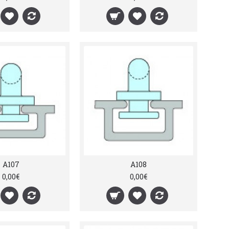
A107
A108
0,00€
0,00€