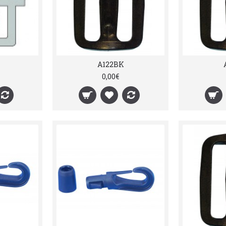
A122BK
0,00€