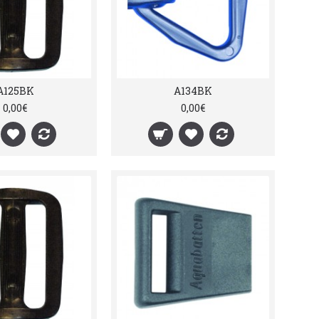
A125BK
A134BK
0,00€
0,00€