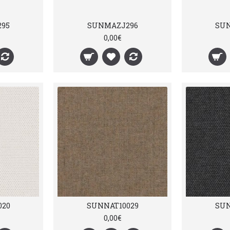
95
SUNMAZJ296
SU
0,00€
020
SUNNAT10029
SUN
0,00€