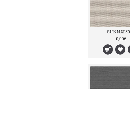
369gr/8.62oz (1)
Taupe (2)
371gr/8.66oz (2)
Teal (2)
373gr (30)
Tempest Grey (7)
37gr (11)
Ασημί (6)
390gr/9.11oz (1)
SUNNAT50
Ασημί/μαύρο (1)
401gr/9.37oz (2)
Γκρι (11)
0,00€
404gr/9.44oz (1)
Κίτρινο (9)
405gr (11)
Καφέ (1)
407gr (9)
Κόκκινο (22)
40gr (8)
Λευκό (36)
415gr/9.7oz (5)
Μαύρο (28)
451gr/10.6oz (2)
Μοβ (1)
455gr/10.7oz (2)
Μπλε (13)
45gr (9)
Μπλε ανοικτό (1)
48gr (11)
Μπορντό (1)
508gr (1)
Μπορντώ (1)
53gr (8)
Μωβ (1)
67gr (8)
Πορτοκαλί (6)
68gr (7)
Πράσινο (8)
70gr (2)
Πράσινοx (1)