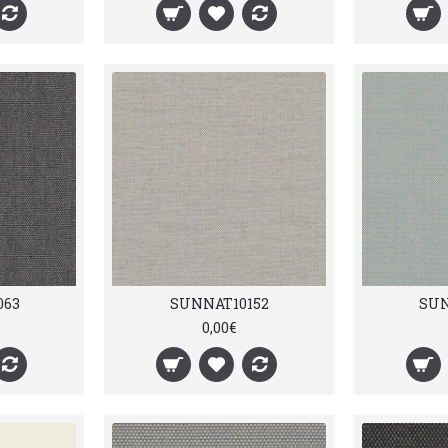
063
SUNNAT10152
SUN
0,00€