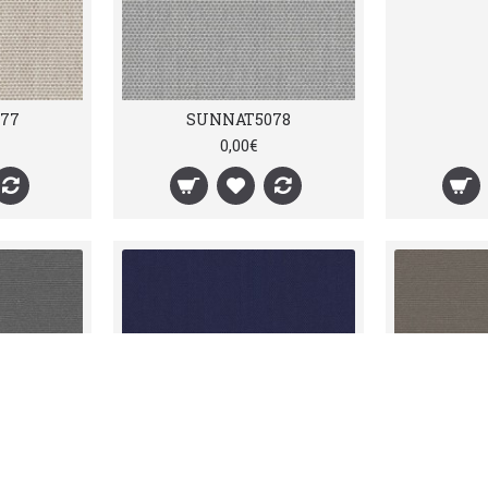
77
SUNNAT5078
0,00€