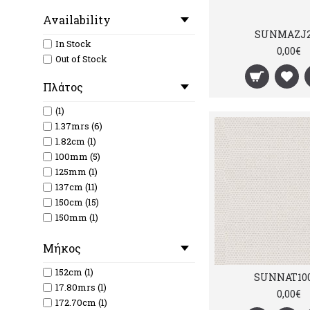
Availability
SUNMAZJ2
In Stock
0,00€
Out of Stock
Πλάτος
(1)
1.37mrs (6)
1.82cm (1)
100mm (5)
125mm (1)
137cm (11)
150cm (15)
150mm (1)
152cm (141)
Mήκος
153cm (1)
157cm (30)
152cm (1)
SUNNAT10
15mm (5)
17.80mrs (1)
0,00€
160cm (1)
172.70cm (1)
163cm (18)