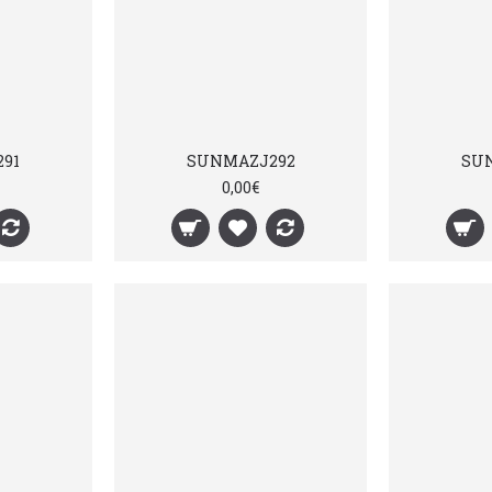
91
SUNMAZJ292
SU
0,00€